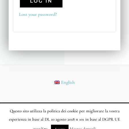
LOG IN
Lost your password?
English
Questo sito utilizza la politica dei cookie per migliorare la vostra
Copyright © 2026 Biostema.com | Powered by Marlon Marketing SL
esperienza in base al DL 10 agosto 2018 n 101 in base al DGPR UE
2019/679.
Mostra dettagli