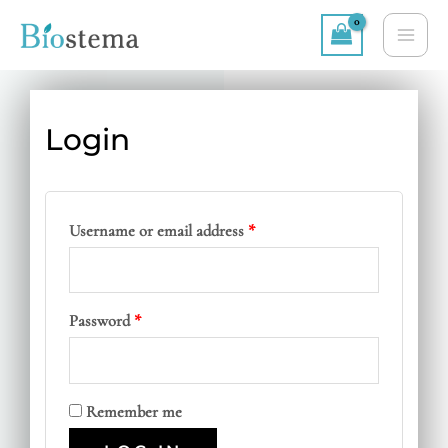
Skip
MA
to
ME
content
Login
Required
Required
Username or email address
*
Password
*
Remember me