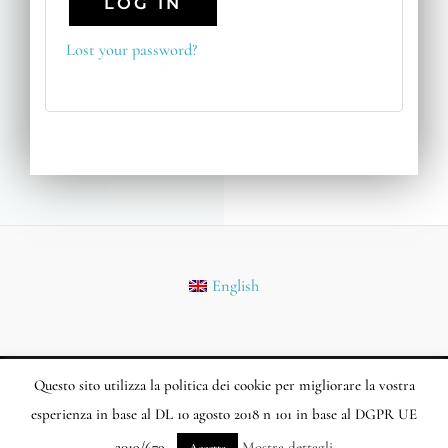
LOG IN
Lost your password?
English
Questo sito utilizza la politica dei cookie per migliorare la vostra
Copyright © 2026 Biostema.com | Powered by Marlon Marketing SL
esperienza in base al DL 10 agosto 2018 n 101 in base al DGPR UE
2019/679.
Mostra dettagli