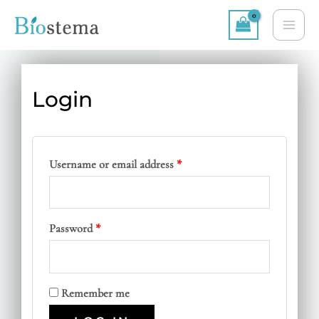
Skip
MA
to
ME
content
Login
Required
Required
Username or email address
*
Password
*
Remember me