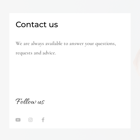
Contact us
We are always available to answer your questions,
requests and advice.
Follow us
Y
I
F
o
n
a
u
s
c
t
t
e
u
a
b
b
g
o
e
r
o