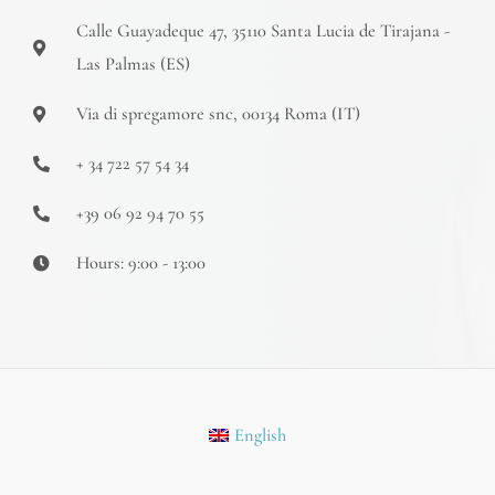
a
k
m
-
Calle Guayadeque 47, 35110 Santa Lucia de Tirajana -
f
Las Palmas (ES)
Via di spregamore snc, 00134 Roma (IT)
+ 34 722 57 54 34
+39 06 92 94 70 55
Hours: 9:00 - 13:00
English