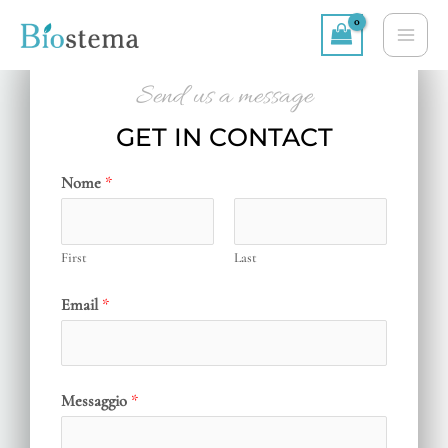
Skip
MA
to
ME
content
Send us a message
GET IN CONTACT
Nome
*
First
Last
Email
*
Messaggio
*